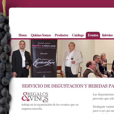
Home
Quiénes Somos
Productos
Catálogo
Eventos
Infovino
Las degustaciones
personas que sólo
trabaja en la organización de los eventos que su
Distinguir variet
empresa necesita.
pasó a ser casi u