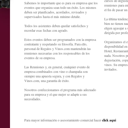
cursos de degusta
Sabemos lo importante que es para su empresa que los
reuniones para e
eventos que organiza sean todo un éxito. Los mismos
el fin de pasar u
deben ser planificados, acordados, revisados y
supervisados hasta el más mínimo detalle.
La última tendenc
bien no tienen nad
Todos los asistentes deben quedar satisfechos y
eligen agasajar a
recordar esas fechas con agrado.
dirigida por profe
Estos eventos deben ser programados con la empresa
Organizamos el ev
contratante y respetando su filosofía. Para ello,
disponibilidad en
personal de Regalos y Vinos.com mantendrán las
Hotel, Restaurante
reuniones necesarias con los responsables de los
nada. Nosotros p
eventos de su empresa.
degustación, cop
vinos. Su empresa
Las Reuniones y, en general, cualquier evento de
invitados.
empresa combinados con vino o champaña son
siempre una apuesta segura, y con Regalos y
Vinos.com, una garantía de éxito.
Nosotros confeccionamos el programa más adecuado
para su empresa y el que mejor se adapte a sus
necesidades.
Para mayor información o asesoramiento comercial hacer
click aqui